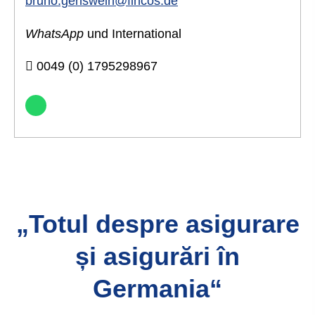
bruno.genswein@fincos.de
WhatsApp
und International
0049 (0) 1795298967
„Totul despre asigurare
și asigurări în
Germania“