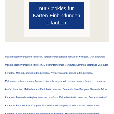
nur Cookies für
Karten-Einbindungen
erlauben
Maklerbestand verkaufen Kempten, Versicherungsbestand verkaufen Kempten, Ver­sicherungs­
maklerbestand verkaufen Kempten, Maklerunternehmen verkaufen Kempten, Bestände verkaufen
Kempten, Maklerbestand kaufen Kempten, Versicherungsbestand kaufen Kempten,
Maklerunternehmen kaufen Kempten, Ver­sicherungs­maklerbestand kaufen Kempten, Bestände
kaufen Kempten, Maklerbestand Kauf Preis Kempten, Bestandsbörse Kempten, Bestands Börse
Kempten, Bestandsmarktplatz Kempten, Kauf von Maklerbeständen Kempten, Bestandsverkauf
Kempten, Bestandskauf Kempten, Maklerbestand Kempten, Maklerbestand übernehmen
Kempten, Versicherungsbestand übernehmen Kempten, Maklerunternehmen übernehmen