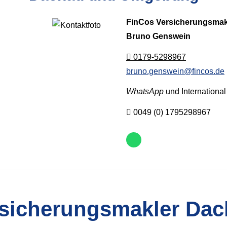
FinCos Ver­sicherungs­mak
Bruno Genswein
0179-5298967
bruno.genswein@fincos.de
WhatsApp
und International
0049 (0) 1795298967
­sicherungs­makler Da